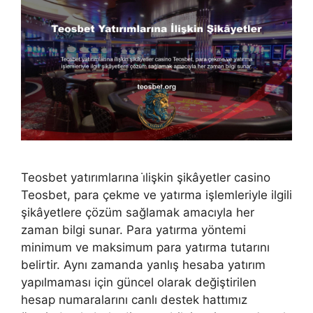
Teosbet yatırımlarına i̇lişkin şikâyetler casino
Teosbet, para çekme ve yatırma işlemleriyle ilgili
şikâyetlere çözüm sağlamak amacıyla her
zaman bilgi sunar. Para yatırma yöntemi
minimum ve maksimum para yatırma tutarını
belirtir. Aynı zamanda yanlış hesaba yatırım
yapılmaması için güncel olarak değiştirilen
hesap numaralarını canlı destek hattımız