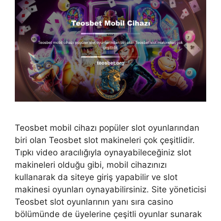
Teosbet mobil cihazı popüler slot oyunlarından
biri olan Teosbet slot makineleri çok çeşitlidir.
Tıpkı video aracılığıyla oynayabileceğiniz slot
makineleri olduğu gibi, mobil cihazınızı
kullanarak da siteye giriş yapabilir ve slot
makinesi oyunları oynayabilirsiniz. Site yöneticisi
Teosbet slot oyunlarının yanı sıra casino
bölümünde de üyelerine çeşitli oyunlar sunarak