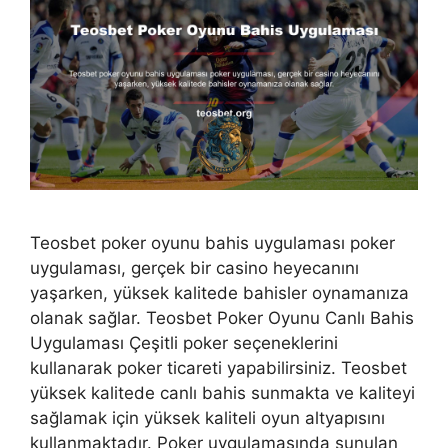
Teosbet poker oyunu bahis uygulaması poker
uygulaması, gerçek bir casino heyecanını
yaşarken, yüksek kalitede bahisler oynamanıza
olanak sağlar. Teosbet Poker Oyunu Canlı Bahis
Uygulaması Çeşitli poker seçeneklerini
kullanarak poker ticareti yapabilirsiniz. Teosbet
yüksek kalitede canlı bahis sunmakta ve kaliteyi
sağlamak için yüksek kaliteli oyun altyapısını
kullanmaktadır. Poker uygulamasında sunulan