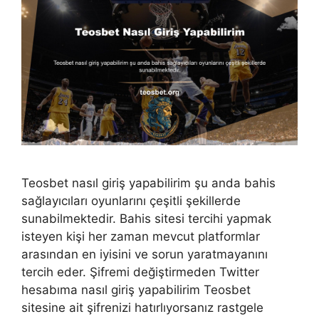
Teosbet nasıl giriş yapabilirim şu anda bahis
sağlayıcıları oyunlarını çeşitli şekillerde
sunabilmektedir. Bahis sitesi tercihi yapmak
isteyen kişi her zaman mevcut platformlar
arasından en iyisini ve sorun yaratmayanını
tercih eder. Şifremi değiştirmeden Twitter
hesabıma nasıl giriş yapabilirim Teosbet
sitesine ait şifrenizi hatırlıyorsanız rastgele