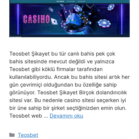
Teosbet Şikayet bu tür canlı bahis pek çok
bahis sitesinde mevcut değildi ve yalnızca
Teosbet gibi köklü firmalar tarafından
kullanılabiliyordu. Ancak bu bahis sitesi artık her
gün çevrimiçi olduğundan bu özelliğe sahip
görünüyor. Teosbet Şikayet Birçok dolandırıcılık
sitesi var. Bu nedenle casino sitesi seçerken iyi
bir üne sahip bir şirket seçtiğinizden emin olun.
Teosbet web …
Devamını oku
Kategoriler
Teosbet