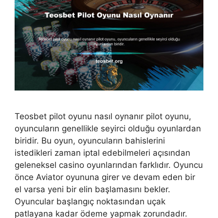
Teosbet pilot oyunu nasıl oynanır pilot oyunu,
oyuncuların genellikle seyirci olduğu oyunlardan
biridir. Bu oyun, oyuncuların bahislerini
istedikleri zaman iptal edebilmeleri açısından
geleneksel casino oyunlarından farklıdır. Oyuncu
önce Aviator oyununa girer ve devam eden bir
el varsa yeni bir elin başlamasını bekler.
Oyuncular başlangıç ​​noktasından uçak
patlayana kadar ödeme yapmak zorundadır.