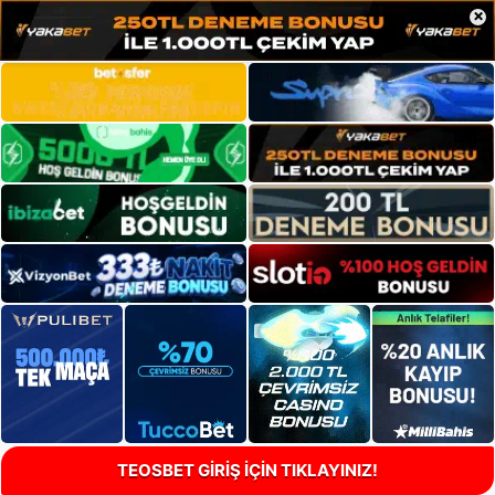
×
TEOSBET GİRİŞ İÇİN TIKLAYINIZ!