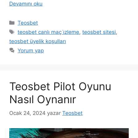
Devamını oku
Kategoriler
Teosbet
Etiketler
teosbet canlı maç i̇zleme
,
teosbet sitesi
,
teosbet üyelik koşulları
Yorum yap
Teosbet Pilot Oyunu
Nasıl Oynanır
Ocak 24, 2024
yazar
Teosbet