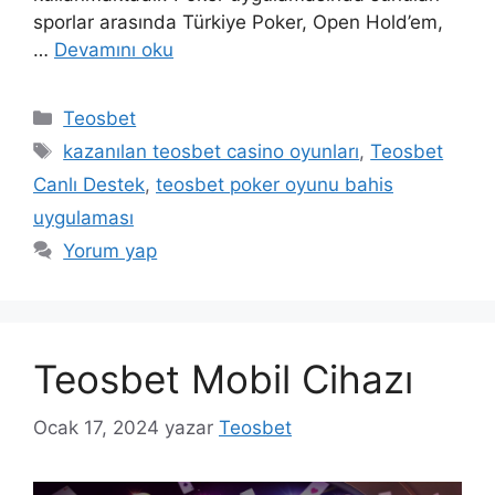
sporlar arasında Türkiye Poker, Open Hold’em,
…
Devamını oku
Kategoriler
Teosbet
Etiketler
kazanılan teosbet casino oyunları
,
Teosbet
Canlı Destek
,
teosbet poker oyunu bahis
uygulaması
Yorum yap
Teosbet Mobil Cihazı
Ocak 17, 2024
yazar
Teosbet