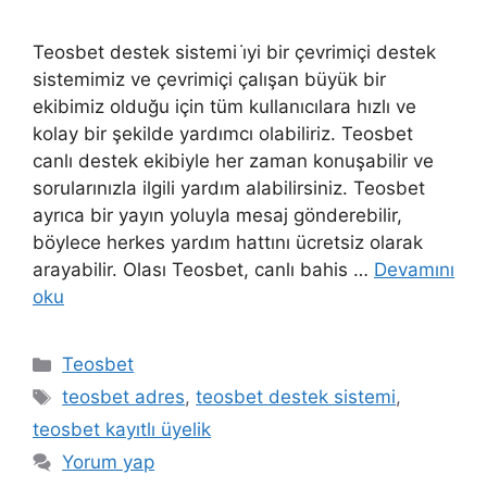
Teosbet destek sistemi i̇yi bir çevrimiçi destek
sistemimiz ve çevrimiçi çalışan büyük bir
ekibimiz olduğu için tüm kullanıcılara hızlı ve
kolay bir şekilde yardımcı olabiliriz. Teosbet
canlı destek ekibiyle her zaman konuşabilir ve
sorularınızla ilgili yardım alabilirsiniz. Teosbet
ayrıca bir yayın yoluyla mesaj gönderebilir,
böylece herkes yardım hattını ücretsiz olarak
arayabilir. Olası Teosbet, canlı bahis …
Devamını
oku
Kategoriler
Teosbet
Etiketler
teosbet adres
,
teosbet destek sistemi
,
teosbet kayıtlı üyelik
Yorum yap