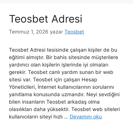
Teosbet Adresi
Temmuz 1, 2026
yazar
Teosbet
Teosbet Adresi tesisinde çalışan kişiler de bu
eğitimi almıştır. Bir bahis sitesinde müşterilere
yardımcı olan kişilerin işlerinde iyi olmaları
gerekir. Teosbet canlı yardım sunan bir web
sitesi var. Teosbet için çalışan Hesap
Yöneticileri, İnternet kullanıcılarının sorularını
yanıtlama konusunda uzmandır. Neyi sevdiğini
bilen insanların Teosbet arkadaş olma
olasılıkları daha yüksektir. Teosbet web siteleri
kullanıcıların siteyi hızlı …
Devamını oku