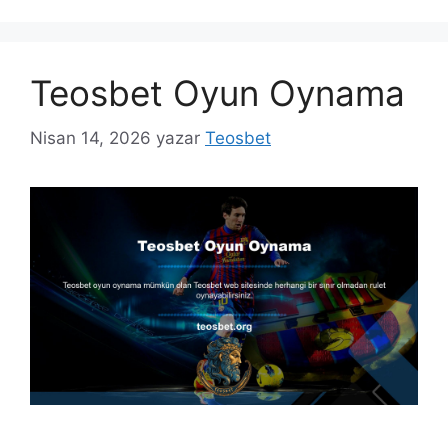
Teosbet Oyun Oynama
Nisan 14, 2026
yazar
Teosbet