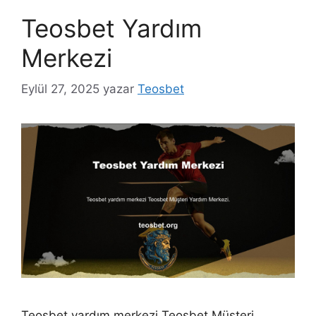
Teosbet Yardım
Merkezi
Eylül 27, 2025
yazar
Teosbet
Teosbet yardım merkezi Teosbet Müşteri