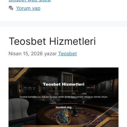
Yorum yap
Teosbet Hizmetleri
Nisan 15, 2026
yazar
Teosbet