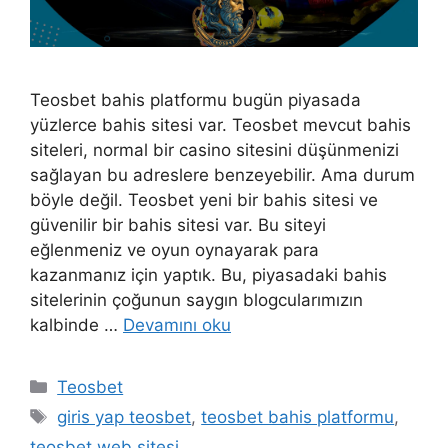
Teosbet bahis platformu bugün piyasada
yüzlerce bahis sitesi var. Teosbet mevcut bahis
siteleri, normal bir casino sitesini düşünmenizi
sağlayan bu adreslere benzeyebilir. Ama durum
böyle değil. Teosbet yeni bir bahis sitesi ve
güvenilir bir bahis sitesi var. Bu siteyi
eğlenmeniz ve oyun oynayarak para
kazanmanız için yaptık. Bu, piyasadaki bahis
sitelerinin çoğunun saygın blogcularımızın
kalbinde …
Devamını oku
Kategoriler
Teosbet
Etiketler
giris yap teosbet
,
teosbet bahis platformu
,
teosbet web sitesi