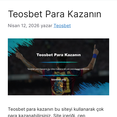
Teosbet Para Kazanın
Nisan 12, 2026
yazar
Teosbet
Teosbet para kazanın bu siteyi kullanarak çok
para kazanabilirsiniz. Site içeriği, cep