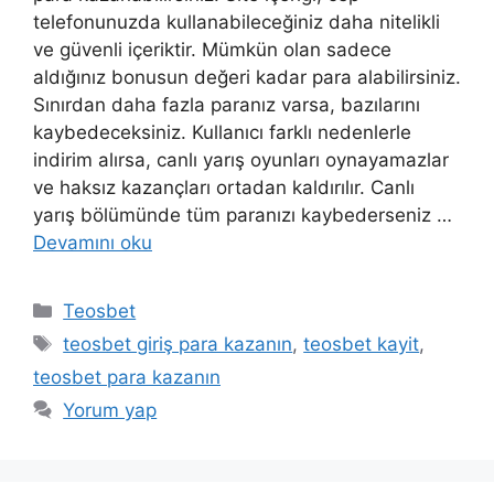
telefonunuzda kullanabileceğiniz daha nitelikli
ve güvenli içeriktir. Mümkün olan sadece
aldığınız bonusun değeri kadar para alabilirsiniz.
Sınırdan daha fazla paranız varsa, bazılarını
kaybedeceksiniz. Kullanıcı farklı nedenlerle
indirim alırsa, canlı yarış oyunları oynayamazlar
ve haksız kazançları ortadan kaldırılır. Canlı
yarış bölümünde tüm paranızı kaybederseniz …
Devamını oku
Kategoriler
Teosbet
Etiketler
teosbet giriş para kazanın
,
teosbet kayit
,
teosbet para kazanın
Yorum yap