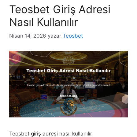
Teosbet Giriş Adresi
Nasıl Kullanılır
Nisan 14, 2026
yazar
Teosbet
Teosbet giriş adresi nasıl kullanılır