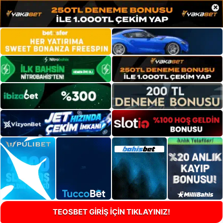
×
TEOSBET GİRİŞ İÇİN TIKLAYINIZ!