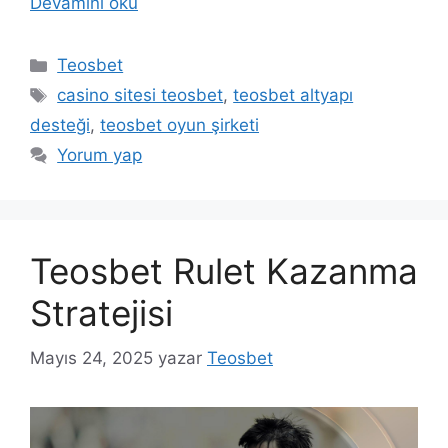
Devamını oku
Kategoriler
Teosbet
Etiketler
casino sitesi teosbet
,
teosbet altyapı
desteği
,
teosbet oyun şirketi
Yorum yap
Teosbet Rulet Kazanma
Stratejisi
Mayıs 24, 2025
yazar
Teosbet