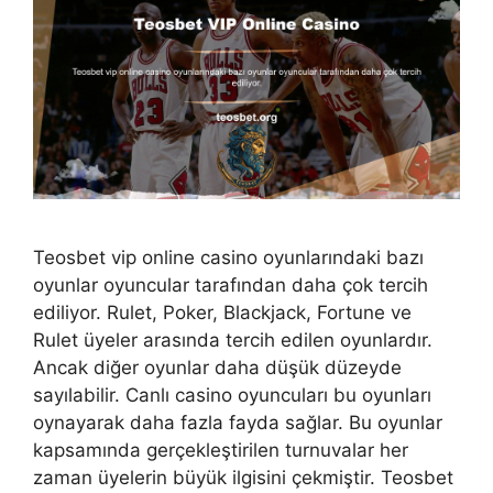
Teosbet vip online casino oyunlarındaki bazı
oyunlar oyuncular tarafından daha çok tercih
ediliyor. Rulet, Poker, Blackjack, Fortune ve
Rulet üyeler arasında tercih edilen oyunlardır.
Ancak diğer oyunlar daha düşük düzeyde
sayılabilir. Canlı casino oyuncuları bu oyunları
oynayarak daha fazla fayda sağlar. Bu oyunlar
kapsamında gerçekleştirilen turnuvalar her
zaman üyelerin büyük ilgisini çekmiştir. Teosbet