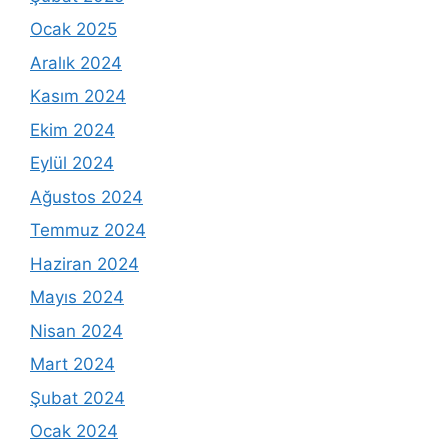
Ocak 2025
Aralık 2024
Kasım 2024
Ekim 2024
Eylül 2024
Ağustos 2024
Temmuz 2024
Haziran 2024
Mayıs 2024
Nisan 2024
Mart 2024
Şubat 2024
Ocak 2024