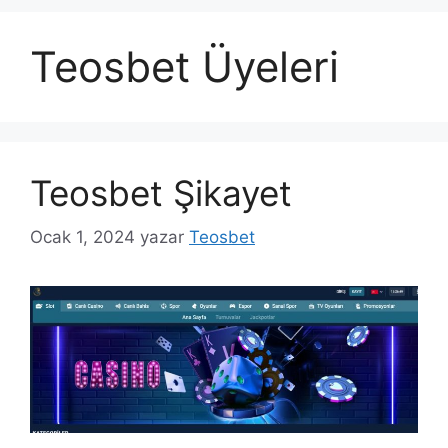
Teosbet Üyeleri
Teosbet Şikayet
Ocak 1, 2024
yazar
Teosbet