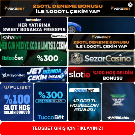
×
TEOSBET GİRİŞ İÇİN TIKLAYINIZ!