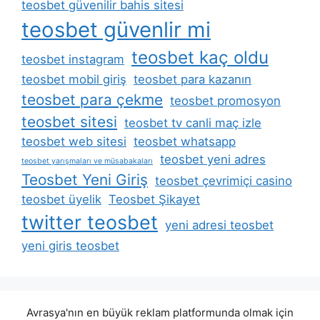
teosbet güvenilir bahis sitesi
teosbet güvenlir mi
teosbet kaç oldu
teosbet instagram
teosbet mobil giriş
teosbet para kazanın
teosbet para çekme
teosbet promosyon
teosbet sitesi
teosbet tv canli maç izle
teosbet web sitesi
teosbet whatsapp
teosbet yeni adres
teosbet yarışmaları ve müsabakaları
Teosbet Yeni Giriş
teosbet çevrimiçi casino
teosbet üyelik
Teosbet Şikayet
twitter teosbet
yeni adresi teosbet
yeni giris teosbet
Avrasya'nın en büyük reklam platformunda olmak için