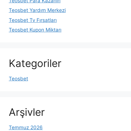
Teosbet Para Kazanın
Teosbet Yardım Merkezi
Teosbet Tv Fırsatları
Teosbet Kupon Miktarı
Kategoriler
Teosbet
Arşivler
Temmuz 2026