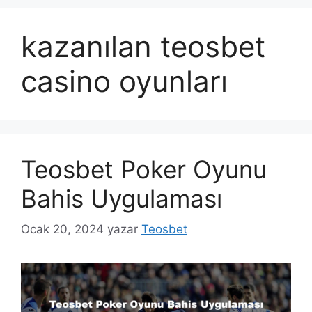
kazanılan teosbet
casino oyunları
Teosbet Poker Oyunu
Bahis Uygulaması
Ocak 20, 2024
yazar
Teosbet