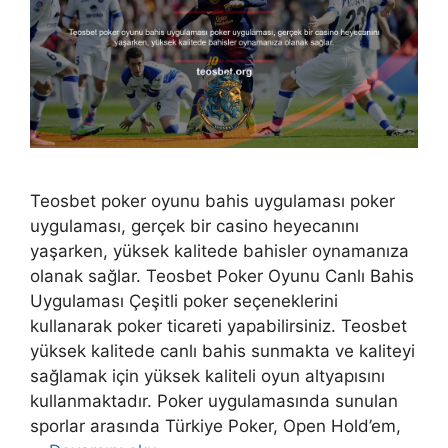
Teosbet poker oyunu bahis uygulaması poker
uygulaması, gerçek bir casino heyecanını
yaşarken, yüksek kalitede bahisler oynamanıza
olanak sağlar. Teosbet Poker Oyunu Canlı Bahis
Uygulaması Çeşitli poker seçeneklerini
kullanarak poker ticareti yapabilirsiniz. Teosbet
yüksek kalitede canlı bahis sunmakta ve kaliteyi
sağlamak için yüksek kaliteli oyun altyapısını
kullanmaktadır. Poker uygulamasında sunulan
sporlar arasında Türkiye Poker, Open Hold’em,