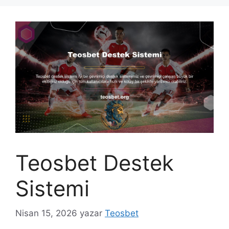
Teosbet Destek
Sistemi
Nisan 15, 2026
yazar
Teosbet