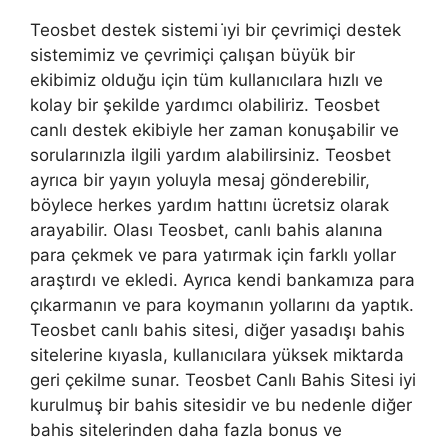
Teosbet destek sistemi i̇yi bir çevrimiçi destek
sistemimiz ve çevrimiçi çalışan büyük bir
ekibimiz olduğu için tüm kullanıcılara hızlı ve
kolay bir şekilde yardımcı olabiliriz. Teosbet
canlı destek ekibiyle her zaman konuşabilir ve
sorularınızla ilgili yardım alabilirsiniz. Teosbet
ayrıca bir yayın yoluyla mesaj gönderebilir,
böylece herkes yardım hattını ücretsiz olarak
arayabilir. Olası Teosbet, canlı bahis alanına
para çekmek ve para yatırmak için farklı yollar
araştırdı ve ekledi. Ayrıca kendi bankamıza para
çıkarmanın ve para koymanın yollarını da yaptık.
Teosbet canlı bahis sitesi, diğer yasadışı bahis
sitelerine kıyasla, kullanıcılara yüksek miktarda
geri çekilme sunar. Teosbet Canlı Bahis Sitesi iyi
kurulmuş bir bahis sitesidir ve bu nedenle diğer
bahis sitelerinden daha fazla bonus ve