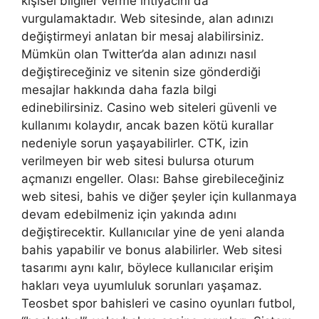
kişisel bilgiler verme ihtiyacını da
vurgulamaktadır. Web sitesinde, alan adınızı
değiştirmeyi anlatan bir mesaj alabilirsiniz.
Mümkün olan Twitter’da alan adınızı nasıl
değiştireceğiniz ve sitenin size gönderdiği
mesajlar hakkında daha fazla bilgi
edinebilirsiniz. Casino web siteleri güvenli ve
kullanımı kolaydır, ancak bazen kötü kurallar
nedeniyle sorun yaşayabilirler. CTK, izin
verilmeyen bir web sitesi bulursa oturum
açmanızı engeller. Olası: Bahse girebileceğiniz
web sitesi, bahis ve diğer şeyler için kullanmaya
devam edebilmeniz için yakında adını
değiştirecektir. Kullanıcılar yine de yeni alanda
bahis yapabilir ve bonus alabilirler. Web sitesi
tasarımı aynı kalır, böylece kullanıcılar erişim
hakları veya uyumluluk sorunları yaşamaz.
Teosbet spor bahisleri ve casino oyunları futbol,