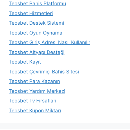
Teosbet Bahis Platformu
Teosbet Hizmetleri
Teosbet Destek Sistemi
Teosbet Oyun Oynama
Teosbet Giriş Adresi Nasıl Kullanılır
Teosbet Altyapı Desteği
Teosbet Kayıt
Teosbet Çevrimiçi Bahis Sitesi
Teosbet Para Kazanın
Teosbet Yardım Merkezi
Teosbet Tv Fırsatları
Teosbet Kupon Miktarı