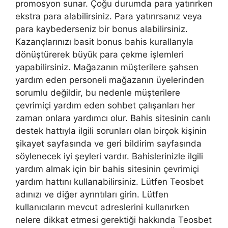
promosyon sunar. Çoğu durumda para yatırırken
ekstra para alabilirsiniz. Para yatırırsanız veya
para kaybederseniz bir bonus alabilirsiniz.
Kazançlarınızı basit bonus bahis kurallarıyla
dönüştürerek büyük para çekme işlemleri
yapabilirsiniz. Mağazanın müşterilere şahsen
yardım eden personeli mağazanın üyelerinden
sorumlu değildir, bu nedenle müşterilere
çevrimiçi yardım eden sohbet çalışanları her
zaman onlara yardımcı olur. Bahis sitesinin canlı
destek hattıyla ilgili sorunları olan birçok kişinin
şikayet sayfasında ve geri bildirim sayfasında
söylenecek iyi şeyleri vardır. Bahislerinizle ilgili
yardım almak için bir bahis sitesinin çevrimiçi
yardım hattını kullanabilirsiniz. Lütfen Teosbet
adınızı ve diğer ayrıntıları girin. Lütfen
kullanıcıların mevcut adreslerini kullanırken
nelere dikkat etmesi gerektiği hakkında Teosbet