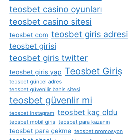
teosbet casino oyunları
teosbet casino sitesi
teosbet giris adresi
teosbet com
teosbet girisi
teosbet giris twitter
Teosbet Giriş
teosbet giris yap
teosbet güncel adres
teosbet güvenilir bahis sitesi
teosbet güvenlir mi
teosbet kaç oldu
teosbet instagram
teosbet mobil giriş
teosbet para kazanın
teosbet para çekme
teosbet promosyon