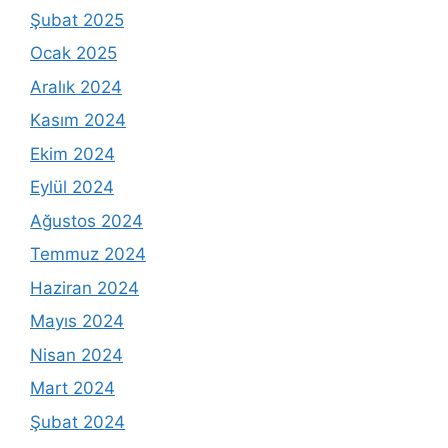
Şubat 2025
Ocak 2025
Aralık 2024
Kasım 2024
Ekim 2024
Eylül 2024
Ağustos 2024
Temmuz 2024
Haziran 2024
Mayıs 2024
Nisan 2024
Mart 2024
Şubat 2024