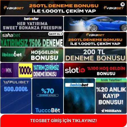
×
TEOSBET GİRİŞ İÇİN TIKLAYINIZ!