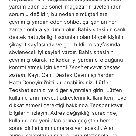
yardım eden personeli mağazanın üyelerinden
sorumlu değildir, bu nedenle müşterilere
çevrimiçi yardım eden sohbet çalışanları her
zaman onlara yardımcı olur. Bahis sitesinin canlı
destek hattıyla ilgili sorunları olan birçok kişinin
şikayet sayfasında ve geri bildirim sayfasında
söylenecek iyi şeyleri vardır. Bahis sitesinin
çevrimiçi olarak ne kadar iyi yardımcı olduğunu
kontrol etmek için kendi
Teosbet kayıt destek
sistemi
Kayıt Canlı Destek Çevrimiçi Yardım
Hattı Deneyimi’nizi kullanabilirsiniz. Lütfen
Teosbet adınızı ve diğer ayrıntıları girin. Lütfen
kullanıcıların mevcut adreslerini kullanırken neye
dikkat etmesi gerektiği hakkında Teosbet kayıt
bilgilerini izleyin. Adres değişikliği sürecinde,
kullanıcılara yeni alan adına geçişten hemen
sonra bir iletişim numarası verilecektir. Alan
ayrıca kaydolduğunuzda oyun platformlarına