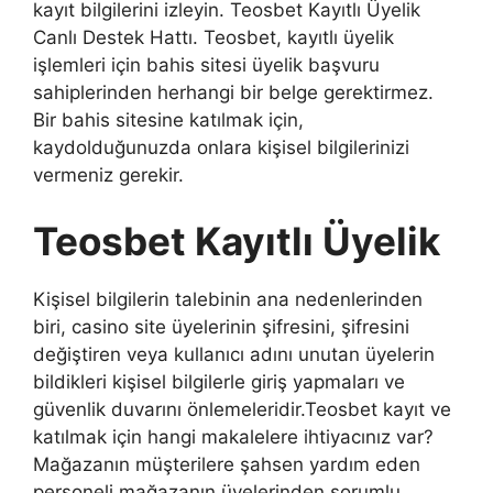
kayıt bilgilerini izleyin. Teosbet Kayıtlı Üyelik
Canlı Destek Hattı. Teosbet, kayıtlı üyelik
işlemleri için bahis sitesi üyelik başvuru
sahiplerinden herhangi bir belge gerektirmez.
Bir bahis sitesine katılmak için,
kaydolduğunuzda onlara kişisel bilgilerinizi
vermeniz gerekir.
Teosbet Kayıtlı Üyelik
Kişisel bilgilerin talebinin ana nedenlerinden
biri, casino site üyelerinin şifresini, şifresini
değiştiren veya kullanıcı adını unutan üyelerin
bildikleri kişisel bilgilerle giriş yapmaları ve
güvenlik duvarını önlemeleridir.Teosbet kayıt ve
katılmak için hangi makalelere ihtiyacınız var?
Mağazanın müşterilere şahsen yardım eden
personeli mağazanın üyelerinden sorumlu