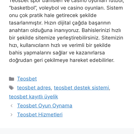
Teosbet spor bahisleri ve casino oyunları futbol,
“basketbol”, voleybol ve casino oyunları. Sistem
onu çok pratik hale getirecek şekilde
tasarlanmıştır. Hızın dijital çağda başarının
anahtarı olduğuna inanıyoruz. Bahislerinizi hızlı
bir şekilde sitemize yerleştirebilirsiniz. Sitemizin
hızı, kullanıcıların hızlı ve verimli bir şekilde
bahis yapmalarını sağlar ve kazanırlarsa
doğrudan geri çekilmeye hareket edebilirler.
Kategoriler
Teosbet
Etiketler
teosbet adres
,
teosbet destek sistemi
,
teosbet kayıtlı üyelik
Teosbet Oyun Oynama
Teosbet Hizmetleri