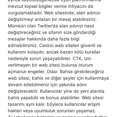
mevcut kişisel bilgiler verme ihtiyacını da
vurgulamaktadır. Web sitesinde, alan adınızı
değiştirmeyi anlatan bir mesaj alabilirsiniz.
Mümkün olan Twitter’da alan adınızı nasıl
değiştireceğiniz ve sitenin size gönderdiği
mesajlar hakkında daha fazla bilgi
edinebilirsiniz. Casino web siteleri güvenli ve
kullanımı kolaydır, ancak bazen kötü kurallar
nedeniyle sorun yaşayabilirler. CTK, izin
verilmeyen bir web sitesi bulursa oturum
açmanızı engeller. Olası: Bahse girebileceğiniz
web sitesi, bahis ve diğer şeyler için kullanmaya
devam edebilmeniz için yakında adını
değiştirecektir. Kullanıcılar yine de yeni alanda
bahis yapabilir ve bonus alabilirler. Web sitesi
tasarımı aynı kalır, böylece kullanıcılar erişim
hakları veya uyumluluk sorunları yaşamaz.