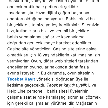
“basketbol”, voleybol ve casino oyunları. Sistem
onu çok pratik hale getirecek şekilde
tasarlanmıştır. Hızın dijital çağda başarının
anahtarı olduğuna inanıyoruz. Bahislerinizi hızlı
bir şekilde sitemize yerleştirebilirsiniz. Sitemizin
hızı, kullanıcıların hızlı ve verimli bir şekilde
bahis yapmalarını sağlar ve kazanırlarsa
doğrudan geri çekilmeye hareket edebilirler.
Casino site yöneticileri, Casino sitelerine aşina
olmadıkları için 18 yaşındakilerin katılmasına izin
vermiyorlar. Oyun, diğer web siteleri tarafından
engellenen oyuncular hakkında daha fazla
ayrıntı isteyebilir. Bu durumda, oyun sitesinin
Teosbet Kayıt
yöneticisi doğrudan üye ile
iletişime geçecektir.
Teosbet kayıtlı üyelik
Live
Help Line personeli, bahis sitesi üyelerinin
çalışma saatlerinde karşılaştığı sorunları çözmek
için gerekli çalışmaları yürütmelidir. Mağazanın