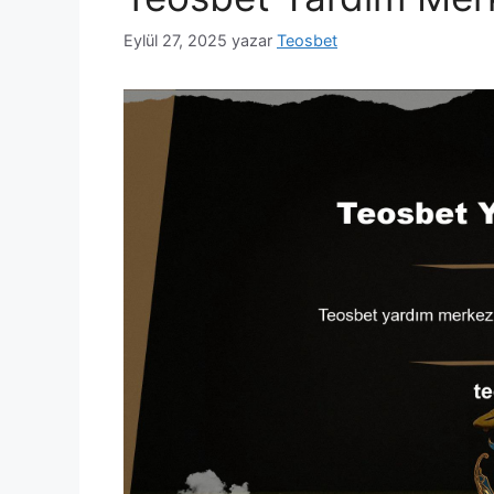
Eylül 27, 2025
yazar
Teosbet