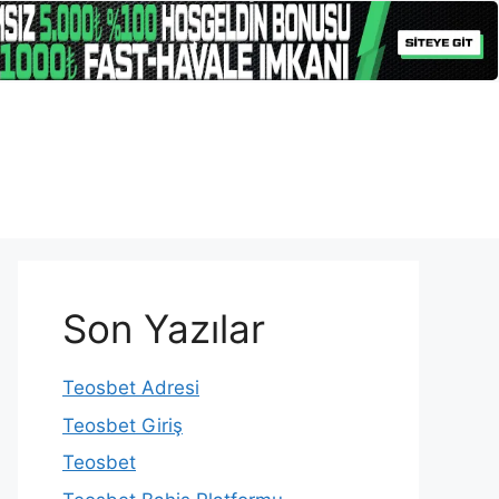
Son Yazılar
Teosbet Adresi
Teosbet Giriş
Teosbet