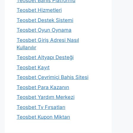
Teosbet Bahis Platformu
Teosbet Hizmetleri
Teosbet Destek Sistemi
Teosbet Oyun Oynama
Teosbet Giriş Adresi Nasıl
Kullanılır
Teosbet Altyapı Desteği
Teosbet Kayıt
Teosbet Çevrimiçi Bahis Sitesi
Teosbet Para Kazanın
Teosbet Yardım Merkezi
Teosbet Tv Fırsatları
Teosbet Kupon Miktarı