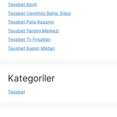
Teosbet Kayıt
Teosbet Çevrimiçi Bahis Sitesi
Teosbet Para Kazanın
Teosbet Yardım Merkezi
Teosbet Tv Fırsatları
Teosbet Kupon Miktarı
Kategoriler
Teosbet