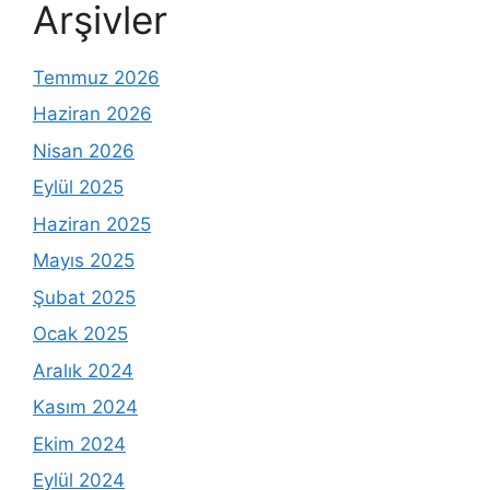
Arşivler
Temmuz 2026
Haziran 2026
Nisan 2026
Eylül 2025
Haziran 2025
Mayıs 2025
Şubat 2025
Ocak 2025
Aralık 2024
Kasım 2024
Ekim 2024
Eylül 2024