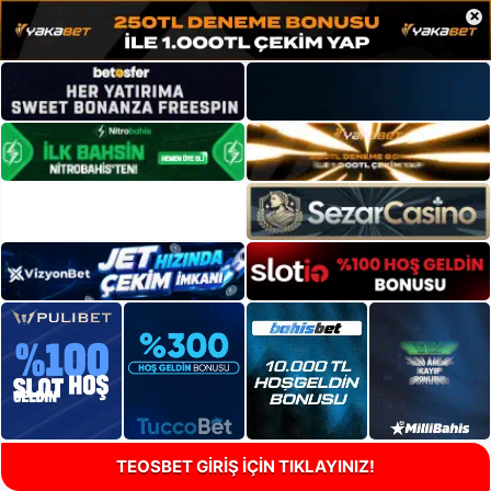
×
TEOSBET GİRİŞ İÇİN TIKLAYINIZ!