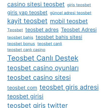
casino sitesi teosbet
giris teosbet
giris yap teosbet
güncel adresi teosbet
kayit teosbet
mobil teosbet
teosbet adres
Teosbet Adresi
Teosbet
teosbet bahis sitesi
teosbet bahis
teosbet bonus
teosbet canli
teosbet canlı casino
Teosbet Canlı Destek
teosbet casino oyunları
teosbet casino sitesi
teosbet giris adresi
teosbet com
teosbet girisi
teosbet giris twitter