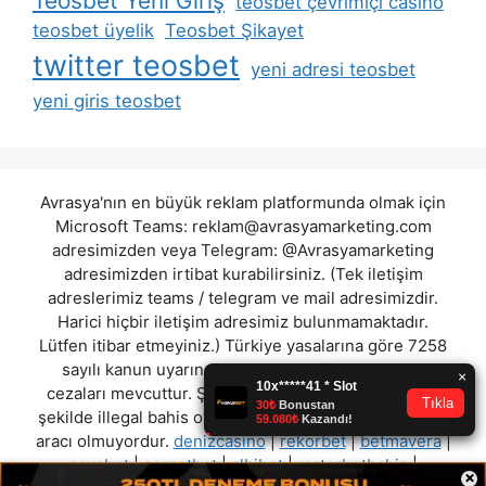
Teosbet Yeni Giriş
teosbet çevrimiçi casino
teosbet üyelik
Teosbet Şikayet
twitter teosbet
yeni adresi teosbet
yeni giris teosbet
Avrasya'nın en büyük reklam platformunda olmak için
Microsoft Teams:
reklam@avrasyamarketing.com
adresimizden veya Telegram: @Avrasyamarketing
adresimizden irtibat kurabilirsiniz. (Tek iletişim
adreslerimiz teams / telegram ve mail adresimizdir.
Harici hiçbir iletişim adresimiz bulunmamaktadır.
Lütfen itibar etmeyiniz.) Türkiye yasalarına göre 7258
sayılı kanun uyarınca yasa dışı bahis oynamanın
cezaları mevcuttur. Şu an bulunduğunuz site hiç bir
şekilde illegal bahis oyunları oynatmıyor ve oynamaya
aracı olmuyordur.
denizcasino
|
rekorbet
|
betmavera
|
savabet
|
secretbet
|
albibet
|
matorbetbahis
|
×