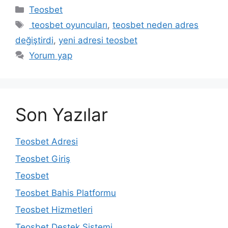
Kategoriler
Teosbet
Etiketler
teosbet oyuncuları
,
teosbet neden adres
değiştirdi
,
yeni adresi teosbet
Yorum yap
Son Yazılar
Teosbet Adresi
Teosbet Giriş
Teosbet
Teosbet Bahis Platformu
Teosbet Hizmetleri
Teosbet Destek Sistemi