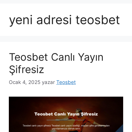
yeni adresi teosbet
Teosbet Canlı Yayın
Şifresiz
Ocak 4, 2025
yazar
Teosbet