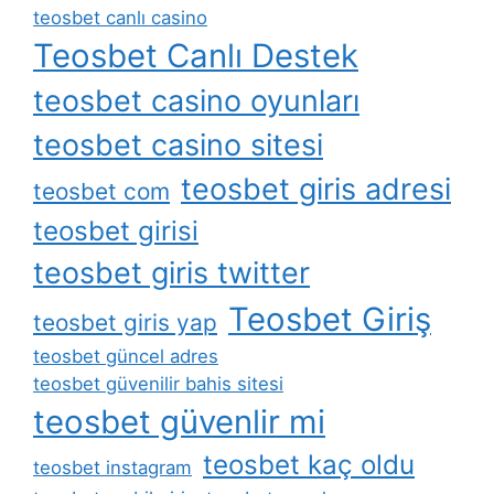
teosbet canlı casino
Teosbet Canlı Destek
teosbet casino oyunları
teosbet casino sitesi
teosbet giris adresi
teosbet com
teosbet girisi
teosbet giris twitter
Teosbet Giriş
teosbet giris yap
teosbet güncel adres
teosbet güvenilir bahis sitesi
teosbet güvenlir mi
teosbet kaç oldu
teosbet instagram