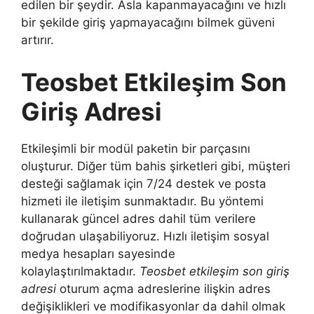
edilen bir şeydir. Asla kapanmayacağını ve hızlı
bir şekilde giriş yapmayacağını bilmek güveni
artırır.
Teosbet Etkileşim Son
Giriş Adresi
Etkileşimli bir modül paketin bir parçasını
oluşturur. Diğer tüm bahis şirketleri gibi, müşteri
desteği sağlamak için 7/24 destek ve posta
hizmeti ile iletişim sunmaktadır. Bu yöntemi
kullanarak güncel adres dahil tüm verilere
doğrudan ulaşabiliyoruz. Hızlı iletişim sosyal
medya hesapları sayesinde
kolaylaştırılmaktadır.
Teosbet etkileşim son giriş
adresi
oturum açma adreslerine ilişkin adres
değişiklikleri ve modifikasyonlar da dahil olmak