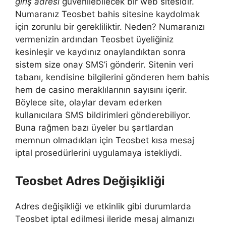
giriş adresi
güvenilebilecek bir web sitesidir.
Numaranız Teosbet bahis sitesine kaydolmak
için zorunlu bir gerekliliktir. Neden? Numaranızı
vermenizin ardından Teosbet üyeliğiniz
kesinleşir ve kaydınız onaylandıktan sonra
sistem size onay SMS’i gönderir. Sitenin veri
tabanı, kendisine bilgilerini gönderen hem bahis
hem de casino meraklılarının sayısını içerir.
Böylece site, olaylar devam ederken
kullanıcılara SMS bildirimleri gönderebiliyor.
Buna rağmen bazı üyeler bu şartlardan
memnun olmadıkları için Teosbet kısa mesaj
iptal prosedürlerini uygulamaya istekliydi.
Teosbet Adres Değişikliği
Adres değişikliği ve etkinlik gibi durumlarda
Teosbet iptal edilmesi ileride mesaj almanızı