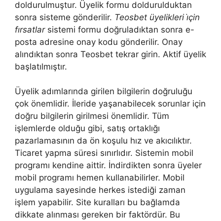
doldurulmuştur. Üyelik formu doldurulduktan
sonra sisteme gönderilir.
Teosbet üyelikleri i̇çin
fırsatlar
sistemi formu doğruladıktan sonra e-
posta adresine onay kodu gönderilir. Onay
alındıktan sonra Teosbet tekrar girin. Aktif üyelik
başlatılmıştır.
Üyelik adımlarında girilen bilgilerin doğruluğu
çok önemlidir. İleride yaşanabilecek sorunlar için
doğru bilgilerin girilmesi önemlidir. Tüm
işlemlerde olduğu gibi, satış ortaklığı
pazarlamasının da ön koşulu hız ve akıcılıktır.
Ticaret yapma süresi sınırlıdır. Sistemin mobil
programı kendine aittir. İndirdikten sonra üyeler
mobil programı hemen kullanabilirler. Mobil
uygulama sayesinde herkes istediği zaman
işlem yapabilir. Site kuralları bu bağlamda
dikkate alınması gereken bir faktördür. Bu