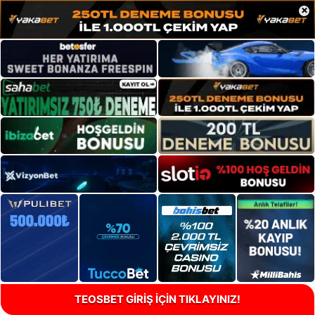
×
TEOSBET GİRİŞ İÇİN TIKLAYINIZ!