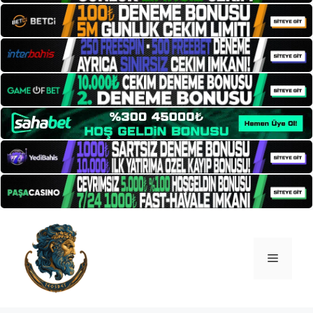
İçeriğe
atla
Menü