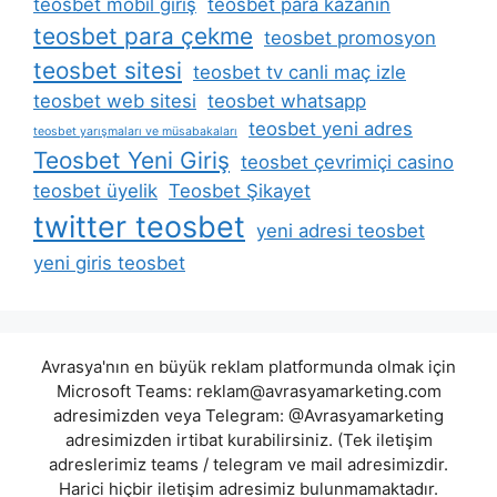
teosbet mobil giriş
teosbet para kazanın
teosbet para çekme
teosbet promosyon
teosbet sitesi
teosbet tv canli maç izle
teosbet web sitesi
teosbet whatsapp
teosbet yeni adres
teosbet yarışmaları ve müsabakaları
Teosbet Yeni Giriş
teosbet çevrimiçi casino
teosbet üyelik
Teosbet Şikayet
twitter teosbet
yeni adresi teosbet
yeni giris teosbet
Avrasya'nın en büyük reklam platformunda olmak için
Microsoft Teams:
reklam@avrasyamarketing.com
adresimizden veya Telegram: @Avrasyamarketing
adresimizden irtibat kurabilirsiniz. (Tek iletişim
adreslerimiz teams / telegram ve mail adresimizdir.
Harici hiçbir iletişim adresimiz bulunmamaktadır.