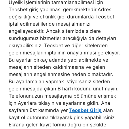
Üyelik işlemlerinin tamamlanabilmesi için
Teosbet giriş yapılması gerekmektedir.Adres
değişikliği ve etkinlik gibi durumlarda Teosbet
iptal edilmesi ileride mesaj almanızı
engelleyecektir. Ancak sitemizde sizlere
sunduğumuz hizmetler aracılığıyla da detayları
okuyabilirsiniz. Teosbet ve diğer sitelerden
gelen mesajların iptalinin onaylanması gerekiyor.
Bu ayarlar birkaç adımda yapılabilmekte ve
mesajların siteden kaldırılmasına ve gelen
mesajların engellenmesine neden olmaktadır.
Bu ayarlamaları yapmak istiyorsanız siteden
gelen mesajda çıkan B harfi kodunu unutmayın.
Telefonunuzun mesajlaşma bölümüne erişmek
için Ayarlara tıklayın ve ayarlarına gidin. Ana
sayfanın üst kısmında yer
Teosbet Giriş
alan
kayıt ol butonuna tıklayarak giriş yapabilirsiniz.
Ekrana gelen kayıt formu doğru bir şekilde