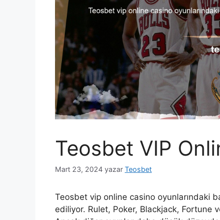
Teosbet VIP Onli
Mart 23, 2024
yazar
Teosbet
Teosbet vip online casino oyunlarındaki b
ediliyor. Rulet, Poker, Blackjack, Fortune 