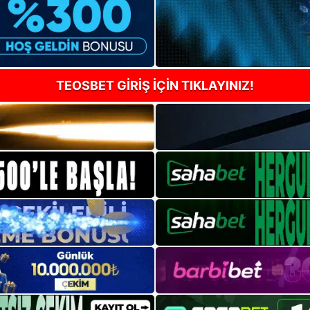
TEOSBET GİRİŞ İÇİN TIKLAYINIZ!