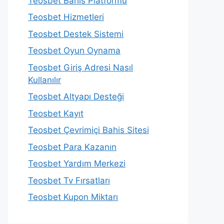
Teosbet Bahis Platformu
Teosbet Hizmetleri
Teosbet Destek Sistemi
Teosbet Oyun Oynama
Teosbet Giriş Adresi Nasıl
Kullanılır
Teosbet Altyapı Desteği
Teosbet Kayıt
Teosbet Çevrimiçi Bahis Sitesi
Teosbet Para Kazanın
Teosbet Yardım Merkezi
Teosbet Tv Fırsatları
Teosbet Kupon Miktarı