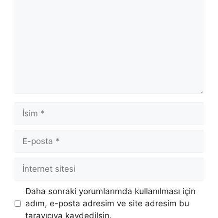
İsim
E-
posta
İnternet
sitesi
Daha sonraki yorumlarımda kullanılması için
adım, e-posta adresim ve site adresim bu
tarayıcıya kaydedilsin.