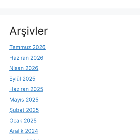
Arşivler
Temmuz 2026
Haziran 2026
Nisan 2026
Eylül 2025
Haziran 2025
Mayıs 2025
Şubat 2025
Ocak 2025
Aralık 2024