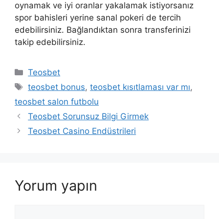
oynamak ve iyi oranlar yakalamak istiyorsanız
spor bahisleri yerine sanal pokeri de tercih
edebilirsiniz. Bağlandıktan sonra transferinizi
takip edebilirsiniz.
Kategoriler
Teosbet
Etiketler
teosbet bonus
,
teosbet kısıtlaması var mı
,
teosbet salon futbolu
Teosbet Sorunsuz Bilgi Girmek
Teosbet Casino Endüstrileri
Yorum yapın
Yorum