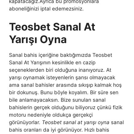
kapatacağız.Ayrıca bu promosyonlara
aboneliğinizi iptal edemezsiniz.
Teosbet Sanal At
Yarışı Oyna
Sanal bahis içeriğine baktığımızda Teosbet
Sanal At Yarışının kesinlikle en cazip
seçeneklerden biri olduğuna inanıyoruz. At
yarışı oynamak isteyenlerin şansı olmayacak
ama sanal bahisler arasında sıkışıp kalmak hoş
bir dokunuş. Bunu böyle koyalım. Bir süre sen
bile anlamayacaksın. Bize sunulan sanal
bahislerin gerçek olduğunu biliyoruz çünkü fizik
motoru nedeniyle oldukça gerçekçi
görünüyorlar.
Teosbet sanal at yarışı oyna
sanal
bahis oranları da iyi görünüyor. Hızlı bahis