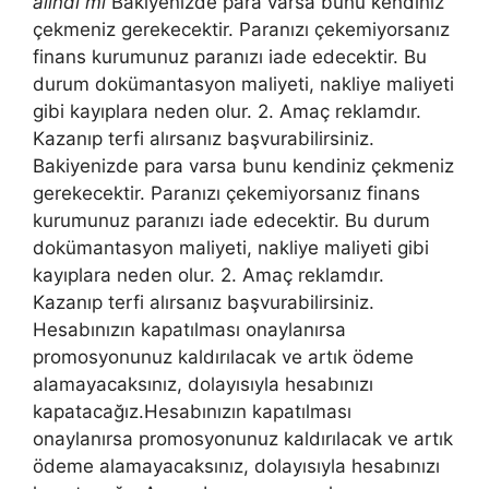
alındı mı
Bakiyenizde para varsa bunu kendiniz
çekmeniz gerekecektir. Paranızı çekemiyorsanız
finans kurumunuz paranızı iade edecektir. Bu
durum dokümantasyon maliyeti, nakliye maliyeti
gibi kayıplara neden olur. 2. Amaç reklamdır.
Kazanıp terfi alırsanız başvurabilirsiniz.
Bakiyenizde para varsa bunu kendiniz çekmeniz
gerekecektir. Paranızı çekemiyorsanız finans
kurumunuz paranızı iade edecektir. Bu durum
dokümantasyon maliyeti, nakliye maliyeti gibi
kayıplara neden olur. 2. Amaç reklamdır.
Kazanıp terfi alırsanız başvurabilirsiniz.
Hesabınızın kapatılması onaylanırsa
promosyonunuz kaldırılacak ve artık ödeme
alamayacaksınız, dolayısıyla hesabınızı
kapatacağız.Hesabınızın kapatılması
onaylanırsa promosyonunuz kaldırılacak ve artık
ödeme alamayacaksınız, dolayısıyla hesabınızı