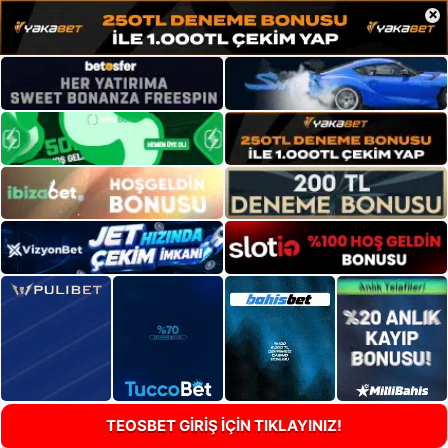
×
TEOSBET GİRİŞ İÇİN TIKLAYINIZ!