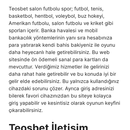
Teosbet salon futbolu spor; futbol, tenis,
basketbol, hentbol, voleybol, buz hokeyi,
Amerikan futbolu, salon futbolu ve kriket gibi
sporları içerir. Banka havalesi ve mobil
bankacılık yöntemlerinin yanı sıra hesabınıza
para yatırarak kendi bahis bakiyeniz ile oyunu
daha heyecanlı hale getirebilirsiniz. Bu web
sitesinde ön ödemeli sanal para kartları da
mevcuttur. Verdiğimiz hizmetler ile gelirinizi
daha rahat hale getirebilir ve bu konuda iyi bir
gelir elde edebilirsiniz. Bu yalnızca kullandığınız
cihazdaki sorunu çözer. Ayrıca giriş adresinizi
bilerek favori cihazınızdan bu siteye kolayca
giriş yapabilir ve kesintisiz olarak oyunun keyfini
çıkarabilirsiniz.
Teosbet İletişim