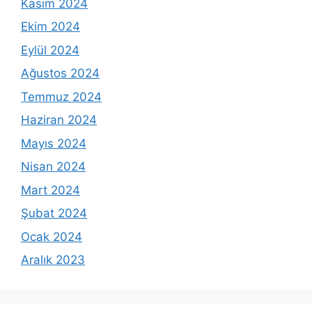
Kasım 2024
Ekim 2024
Eylül 2024
Ağustos 2024
Temmuz 2024
Haziran 2024
Mayıs 2024
Nisan 2024
Mart 2024
Şubat 2024
Ocak 2024
Aralık 2023