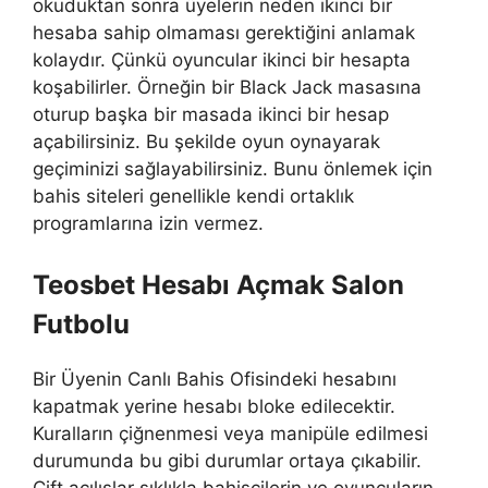
okuduktan sonra üyelerin neden ikinci bir
hesaba sahip olmaması gerektiğini anlamak
kolaydır. Çünkü oyuncular ikinci bir hesapta
koşabilirler. Örneğin bir Black Jack masasına
oturup başka bir masada ikinci bir hesap
açabilirsiniz. Bu şekilde oyun oynayarak
geçiminizi sağlayabilirsiniz. Bunu önlemek için
bahis siteleri genellikle kendi ortaklık
programlarına izin vermez.
Teosbet Hesabı Açmak Salon
Futbolu
Bir Üyenin Canlı Bahis Ofisindeki hesabını
kapatmak yerine hesabı bloke edilecektir.
Kuralların çiğnenmesi veya manipüle edilmesi
durumunda bu gibi durumlar ortaya çıkabilir.
Çift açılışlar sıklıkla bahisçilerin ve oyuncuların