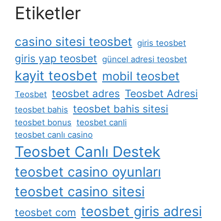
Etiketler
casino sitesi teosbet
giris teosbet
giris yap teosbet
güncel adresi teosbet
kayit teosbet
mobil teosbet
teosbet adres
Teosbet Adresi
Teosbet
teosbet bahis sitesi
teosbet bahis
teosbet bonus
teosbet canli
teosbet canlı casino
Teosbet Canlı Destek
teosbet casino oyunları
teosbet casino sitesi
teosbet giris adresi
teosbet com