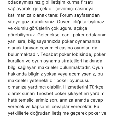
odadaymışsınız gibi iletişim kurma fırsatı
sağlayarak, gerçek bir çevrimiçi casinoya
katılmanıza olanak tanır. Forum sayfasından
siteye göz atabilirsiniz. Güvenilirliği tartışılmaz
ve olumlu görüşlerin çokluğunu açıkça
görebiliyoruz. Geleneksel canlı poker odalarının
yanı sıra, bilgisayarınızda poker oynamanıza
olanak tanıyan çevrimiçi casino oyunları da
bulunmaktadır. Teosbet poker lobisinde, poker
kuralları ve oyun oynama stratejileri hakkında
bilgi sağlayan makaleler bulunmaktadır. Oyun
hakkında bilginiz yoksa veya acemiyseniz, bu
makaleler yetenekli bir poker oyuncusu
olmanıza yardımcı olabilir. Hizmetlerini Türkçe
olarak sunan Teosbet poker şikayetleri yardım
hattı temsilcilerimiz sorularınıza anında cevap
verecek ve kapsamlı cevaplar verecektir. Bu
yetkililerle doğrudan iletişime geçerek poker ve