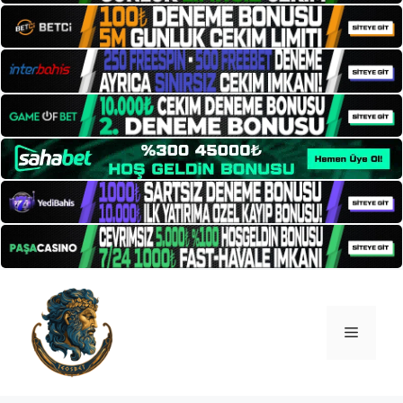
İçeriğe
atla
Menü