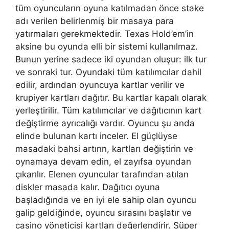
tüm oyuncuların oyuna katılmadan önce stake
adı verilen belirlenmiş bir masaya para
yatırmaları gerekmektedir. Texas Hold’em’in
aksine bu oyunda elli bir sistemi kullanılmaz.
Bunun yerine sadece iki oyundan oluşur: ilk tur
ve sonraki tur. Oyundaki tüm katılımcılar dahil
edilir, ardından oyuncuya kartlar verilir ve
krupiyer kartları dağıtır. Bu kartlar kapalı olarak
yerleştirilir. Tüm katılımcılar ve dağıtıcının kart
değiştirme ayrıcalığı vardır. Oyuncu şu anda
elinde bulunan kartı inceler. El güçlüyse
masadaki bahsi artırın, kartları değiştirin ve
oynamaya devam edin, el zayıfsa oyundan
çıkarılır. Elenen oyuncular tarafından atılan
diskler masada kalır. Dağıtıcı oyuna
başladığında ve en iyi ele sahip olan oyuncu
galip geldiğinde, oyuncu sırasını başlatır ve
casino yöneticisi kartları değerlendirir. Süper