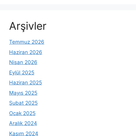
Arşivler
Temmuz 2026
Haziran 2026
Nisan 2026
Eylül 2025
Haziran 2025
Mayıs 2025
Şubat 2025
Ocak 2025
Aralık 2024
Kasım 2024