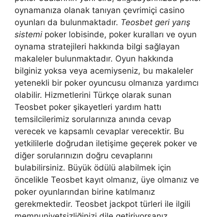
oynamanıza olanak tanıyan çevrimiçi casino
oyunları da bulunmaktadır.
Teosbet geri yarış
sistemi
poker lobisinde, poker kuralları ve oyun
oynama stratejileri hakkında bilgi sağlayan
makaleler bulunmaktadır. Oyun hakkında
bilginiz yoksa veya acemiyseniz, bu makaleler
yetenekli bir poker oyuncusu olmanıza yardımcı
olabilir. Hizmetlerini Türkçe olarak sunan
Teosbet poker şikayetleri yardım hattı
temsilcilerimiz sorularınıza anında cevap
verecek ve kapsamlı cevaplar verecektir. Bu
yetkililerle doğrudan iletişime geçerek poker ve
diğer sorularınızın doğru cevaplarını
bulabilirsiniz. Büyük ödülü alabilmek için
öncelikle Teosbet kayıt olmanız, üye olmanız ve
poker oyunlarından birine katılmanız
gerekmektedir. Teosbet jackpot türleri ile ilgili
memnuniyetsizliğinizi dile getiriyorsanız