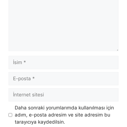
İsim
E-
posta
İnternet
sitesi
Daha sonraki yorumlarımda kullanılması için
adım, e-posta adresim ve site adresim bu
tarayıcıya kaydedilsin.