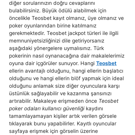
diğer sorularınızın doğru cevaplarını
bulabilirsiniz. Büyük ödülü alabilmek için
öncelikle Teosbet kayıt olmanız, üye olmanız ve
poker oyunlarından birine katılmanız
gerekmektedir. Teosbet jackpot türleri ile ilgili
memnuniyetsizliğinizi dile getiriyorsanız
aşağıdaki yönergelere uymalısınız. Türk
pokerinin nasıl oynanacağına dair makalelerimiz
oyuna dair içgörüler sunuyor. Hangi
Teosbet
ellerin avantajlı olduğunu, hangi ellerin başlatıcı
olduğunu ve hangi ellerin blöf yapmak için ideal
olduğunu anlamak size diğer oyunculara karşı
üstünlük sağlayabilir ve kazanma şansınızı
artırabilir. Makaleye erişmeden önce
Teosbet
poker odaları kullanıcı güvenliği
kaydını
tamamlayamayan kişiler artık verilen görsele
tıklayarak bunu yapabilirler. Kayıtlı oyuncular
sayfaya erişmek için görselin üzerine