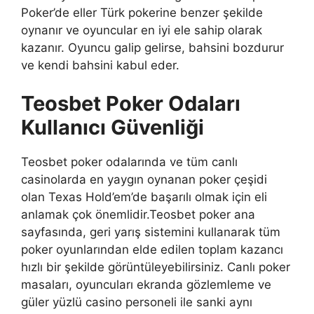
Poker’de eller Türk pokerine benzer şekilde
oynanır ve oyuncular en iyi ele sahip olarak
kazanır. Oyuncu galip gelirse, bahsini bozdurur
ve kendi bahsini kabul eder.
Teosbet Poker Odaları
Kullanıcı Güvenliği
Teosbet poker odalarında ve tüm canlı
casinolarda en yaygın oynanan poker çeşidi
olan Texas Hold’em’de başarılı olmak için eli
anlamak çok önemlidir.Teosbet poker ana
sayfasında, geri yarış sistemini kullanarak tüm
poker oyunlarından elde edilen toplam kazancı
hızlı bir şekilde görüntüleyebilirsiniz. Canlı poker
masaları, oyuncuları ekranda gözlemleme ve
güler yüzlü casino personeli ile sanki aynı