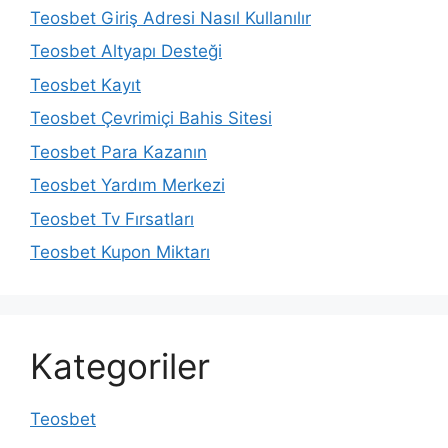
Teosbet Giriş Adresi Nasıl Kullanılır
Teosbet Altyapı Desteği
Teosbet Kayıt
Teosbet Çevrimiçi Bahis Sitesi
Teosbet Para Kazanın
Teosbet Yardım Merkezi
Teosbet Tv Fırsatları
Teosbet Kupon Miktarı
Kategoriler
Teosbet