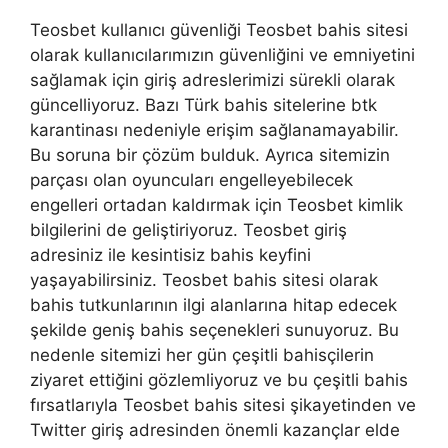
Teosbet kullanıcı güvenliği Teosbet bahis sitesi
olarak kullanıcılarımızın güvenliğini ve emniyetini
sağlamak için giriş adreslerimizi sürekli olarak
güncelliyoruz. Bazı Türk bahis sitelerine btk
karantinası nedeniyle erişim sağlanamayabilir.
Bu soruna bir çözüm bulduk. Ayrıca sitemizin
parçası olan oyuncuları engelleyebilecek
engelleri ortadan kaldırmak için Teosbet kimlik
bilgilerini de geliştiriyoruz. Teosbet giriş
adresiniz ile kesintisiz bahis keyfini
yaşayabilirsiniz. Teosbet bahis sitesi olarak
bahis tutkunlarının ilgi alanlarına hitap edecek
şekilde geniş bahis seçenekleri sunuyoruz. Bu
nedenle sitemizi her gün çeşitli bahisçilerin
ziyaret ettiğini gözlemliyoruz ve bu çeşitli bahis
fırsatlarıyla Teosbet bahis sitesi şikayetinden ve
Twitter giriş adresinden önemli kazançlar elde