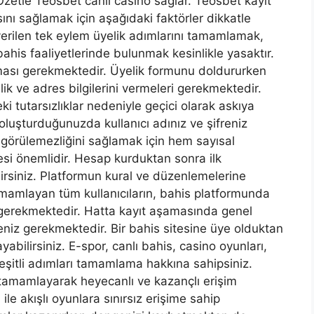
 Özetle Teosbet canlı casino sağlar. Teosbet kayıt
nı sağlamak için aşağıdaki faktörler dikkatle
n verilen tek eylem üyelik adımlarını tamamlamak,
his faaliyetlerinde bulunmak kesinlikle yasaktır.
ası gerekmektedir. Üyelik formunu doldururken
lik ve adres bilgilerini vermeleri gerekmektedir.
ki tutarsızlıklar nedeniyle geçici olarak askıya
 oluşturduğunuzda kullanıcı adınız ve şifreniz
 öngörülemezliğini sağlamak için hem sayısal
esi önemlidir. Hesap kurduktan sonra ilk
irsiniz. Platformun kural ve düzenlemelerine
amamlayan tüm kullanıcıların, bahis platformunda
ı gerekmektedir. Hatta kayıt aşamasında genel
eniz gerekmektedir. Bir bahis sitesine üye olduktan
ilirsiniz. E-spor, canlı bahis, casino oyunları,
 çeşitli adımları tamamlama hakkına sahipsiniz.
 tamamlayarak heyecanlı ve kazançlı erişim
ile akışlı oyunlara sınırsız erişime sahip