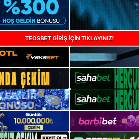
TEOSBET GİRİŞ İÇİN TIKLAYINIZ!