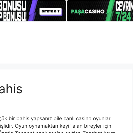
ahis
k bir bahis yapsanız bile canlı casino oyunları
şlidir. Oyun oynamaktan keyif alan bireyler için