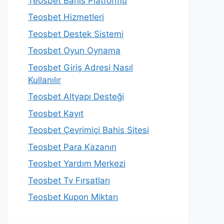
Teosbet Bahis Platformu
Teosbet Hizmetleri
Teosbet Destek Sistemi
Teosbet Oyun Oynama
Teosbet Giriş Adresi Nasıl
Kullanılır
Teosbet Altyapı Desteği
Teosbet Kayıt
Teosbet Çevrimiçi Bahis Sitesi
Teosbet Para Kazanın
Teosbet Yardım Merkezi
Teosbet Tv Fırsatları
Teosbet Kupon Miktarı