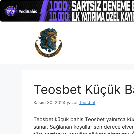
İçeriğe
atla
Teosbet Küçük B
Kasım 30, 2024
yazar
Teosbet
Teosbet küçük bahis Teosbet yalnızca küçü
sunar. Sağlanan koşullar son derece elveri