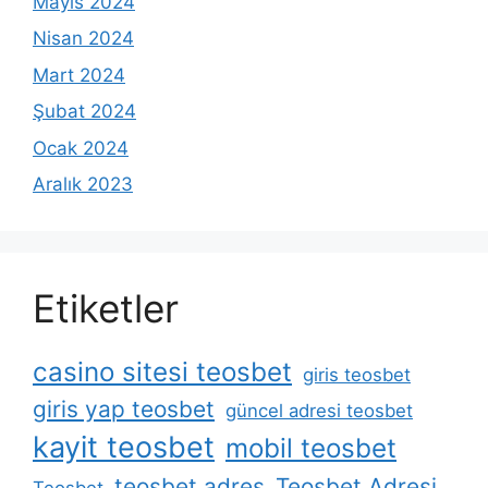
Mayıs 2024
Nisan 2024
Mart 2024
Şubat 2024
Ocak 2024
Aralık 2023
Etiketler
casino sitesi teosbet
giris teosbet
giris yap teosbet
güncel adresi teosbet
kayit teosbet
mobil teosbet
teosbet adres
Teosbet Adresi