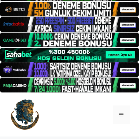
İçeriğe
atla
Menü