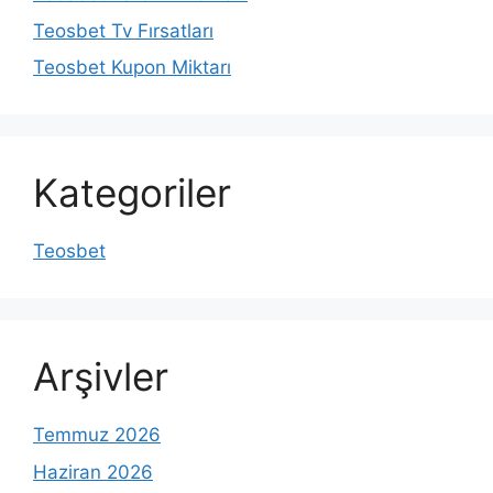
Teosbet Tv Fırsatları
Teosbet Kupon Miktarı
Kategoriler
Teosbet
Arşivler
Temmuz 2026
Haziran 2026