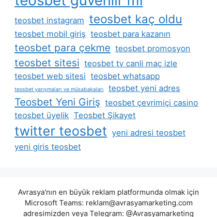
teosbet güvenlir mi
teosbet kaç oldu
teosbet instagram
teosbet mobil giriş
teosbet para kazanın
teosbet para çekme
teosbet promosyon
teosbet sitesi
teosbet tv canli maç izle
teosbet web sitesi
teosbet whatsapp
teosbet yeni adres
teosbet yarışmaları ve müsabakaları
Teosbet Yeni Giriş
teosbet çevrimiçi casino
teosbet üyelik
Teosbet Şikayet
twitter teosbet
yeni adresi teosbet
yeni giris teosbet
Avrasya'nın en büyük reklam platformunda olmak için
Microsoft Teams:
reklam@avrasyamarketing.com
adresimizden veya Telegram: @Avrasyamarketing