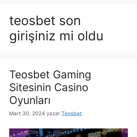
teosbet son
girişiniz mi oldu
Teosbet Gaming
Sitesinin Casino
Oyunları
Mart 30, 2024
yazar
Teosbet