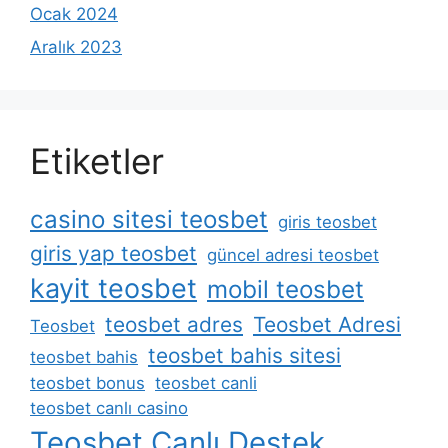
Ocak 2024
Aralık 2023
Etiketler
casino sitesi teosbet
giris teosbet
giris yap teosbet
güncel adresi teosbet
kayit teosbet
mobil teosbet
teosbet adres
Teosbet Adresi
Teosbet
teosbet bahis sitesi
teosbet bahis
teosbet bonus
teosbet canli
teosbet canlı casino
Teosbet Canlı Destek