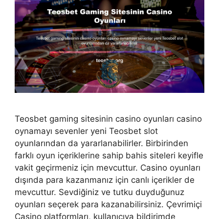
Teosbet gaming sitesinin casino oyunları casino
oynamayı sevenler yeni Teosbet slot
oyunlarından da yararlanabilirler. Birbirinden
farklı oyun içeriklerine sahip bahis siteleri keyifle
vakit geçirmeniz için mevcuttur. Casino oyunları
dışında para kazanmanız için canlı içerikler de
mevcuttur. Sevdiğiniz ve tutku duyduğunuz
oyunları seçerek para kazanabilirsiniz. Çevrimiçi
Casino platformları, kullanıcıya bildirimde