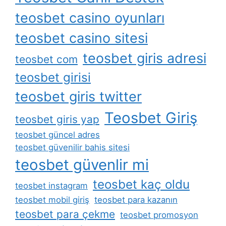
teosbet casino oyunları
teosbet casino sitesi
teosbet giris adresi
teosbet com
teosbet girisi
teosbet giris twitter
Teosbet Giriş
teosbet giris yap
teosbet güncel adres
teosbet güvenilir bahis sitesi
teosbet güvenlir mi
teosbet kaç oldu
teosbet instagram
teosbet mobil giriş
teosbet para kazanın
teosbet para çekme
teosbet promosyon