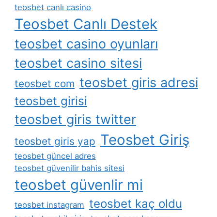
teosbet canlı casino
Teosbet Canlı Destek
teosbet casino oyunları
teosbet casino sitesi
teosbet giris adresi
teosbet com
teosbet girisi
teosbet giris twitter
Teosbet Giriş
teosbet giris yap
teosbet güncel adres
teosbet güvenilir bahis sitesi
teosbet güvenlir mi
teosbet kaç oldu
teosbet instagram