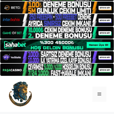
İçeriğe
atla
Menü