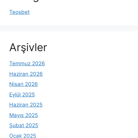
Teosbet
Arşivler
Temmuz 2026
Haziran 2026
Nisan 2026
Eylül 2025
Haziran 2025
Mayıs 2025
Şubat 2025
Ocak 2025