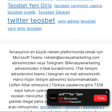
Teosbet Yeni Giriş
teosbet çevrimiçi casino
teosbet üyelik
Teosbet Şikayet
twitter teosbet
yeni adresi teosbet
yeni giris teosbet
Avrasya'nın en büyük reklam platformunda olmak için
Microsoft Teams:
reklam@avrasyamarketing.com
adresimizden veya Telegram: @Avrasyamarketing
adresimizden irtibat kurabilirsiniz. (Tek iletişim
adreslerimiz teams / telegram ve mail adresimizdir.
Harici hiçbir iletişim adresimiz bulunmamaktadır.
Lütfen itibar etmeyiniz.) Türkiye yasalarına göre 7258
sayılı kanun uyarınca yasa dışı bahis oynamanın
cezaları mevcuttur. Şu an bulunduğunuz site hiç bir
şekilde illegal bahis oyunları oynatmıyor ve oynamaya
aracı olmuyordur.
denizcasino
|
rekorbet
|
betmavera
|