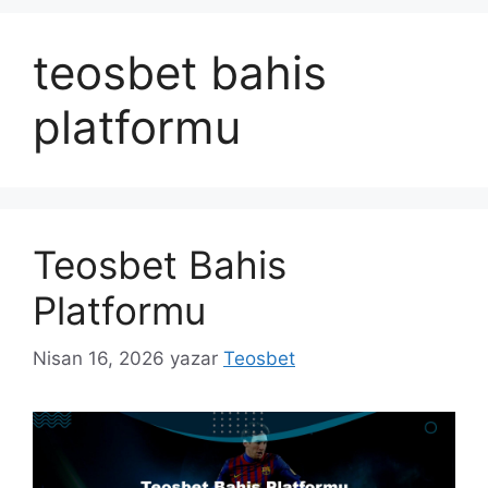
teosbet bahis
platformu
Teosbet Bahis
Platformu
Nisan 16, 2026
yazar
Teosbet