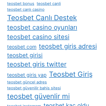
teosbet bonus
teosbet canli
teosbet canlı casino
Teosbet Canlı Destek
teosbet casino oyunları
teosbet casino sitesi
teosbet giris adresi
teosbet com
teosbet girisi
teosbet giris twitter
Teosbet Giriş
teosbet giris yap
teosbet güncel adres
teosbet güvenilir bahis sitesi
teosbet güvenlir mi
teosbet kaç oldu