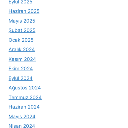
Eylül 2025
Haziran 2025
Mayıs 2025
Şubat 2025
Ocak 2025
Aralık 2024
Kasım 2024
Ekim 2024
Eylül 2024
Ağustos 2024
Temmuz 2024
Haziran 2024
Mayıs 2024
Nisan 2024