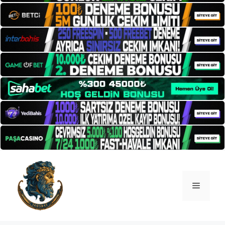
İçeriğe
atla
Menü