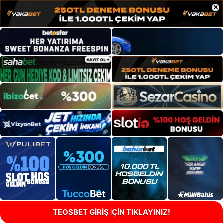
×
TEOSBET GİRİŞ İÇİN TIKLAYINIZ!