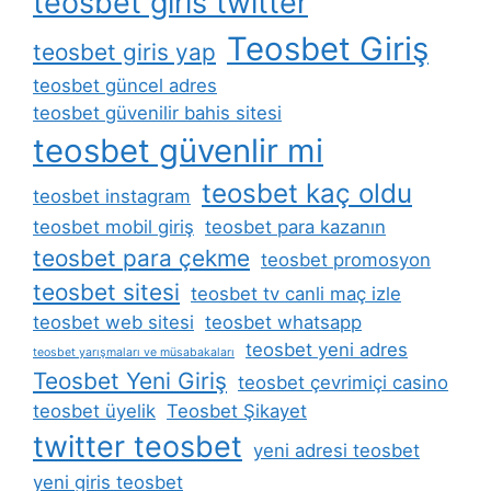
teosbet giris twitter
Teosbet Giriş
teosbet giris yap
teosbet güncel adres
teosbet güvenilir bahis sitesi
teosbet güvenlir mi
teosbet kaç oldu
teosbet instagram
teosbet mobil giriş
teosbet para kazanın
teosbet para çekme
teosbet promosyon
teosbet sitesi
teosbet tv canli maç izle
teosbet web sitesi
teosbet whatsapp
teosbet yeni adres
teosbet yarışmaları ve müsabakaları
Teosbet Yeni Giriş
teosbet çevrimiçi casino
teosbet üyelik
Teosbet Şikayet
twitter teosbet
yeni adresi teosbet
yeni giris teosbet