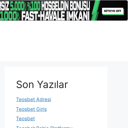
Son Yazılar
Teosbet Adresi
Teosbet Giriş
Teosbet