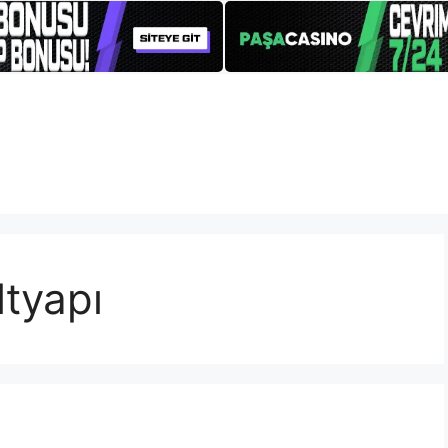
ltyapı