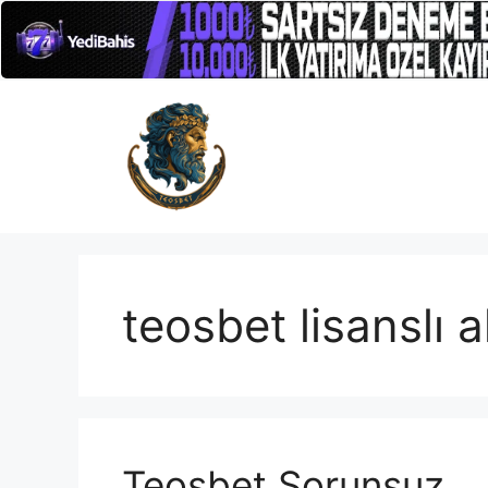
İçeriğe
atla
teosbet lisanslı a
Teosbet Sorunsuz