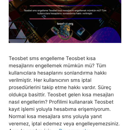
Teosbet sms engelleme Teosbet kısa
mesajlarını engellemek mümkün mü? Tüm
kullanıcılara hesaplarını sonlandırma hakkı
verilmiştir. Her kullanıcının sms iptal
prosedürlerini takip etme hakkı vardır. Süreç
oldukça basittir. Teosbet gelen kısa mesajları
nasıl engellerim? Profilimi kullanarak Teosbet
kayıt işlemi yoluyla hesabıma erişemiyorum.
Normal kısa mesajlara sms yoluyla yanıt
veremez, iptal edemez veya engelleyemezsiniz.