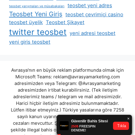
teosbet yeni adres
teosbet yarışmaları ve müsabakaları
Teosbet Yeni Giriş
teosbet çevrimiçi casino
teosbet üyelik
Teosbet Şikayet
twitter teosbet
yeni adresi teosbet
yeni giris teosbet
Avrasya'nın en büyük reklam platformunda olmak için
Microsoft Teams:
reklam@avrasyamarketing.com
adresimizden veya Telegram: @Avrasyamarketing
adresimizden irtibat kurabilirsiniz. (Tek iletişim
adreslerimiz teams / telegram ve mail adresimizdir.
Harici hiçbir iletişim adresimiz bulunmamaktadır.
Lütfen itibar etmeyiniz.) Türkiye yasalarına göre 7258
sayılı kanun uyarınca yasa dışı bahis oynamanın
cezaları mevcuttur. Şu an bulunduğunuz site hiç bir
şekilde illegal bahis oyunları oynatmıyor ve oynamaya