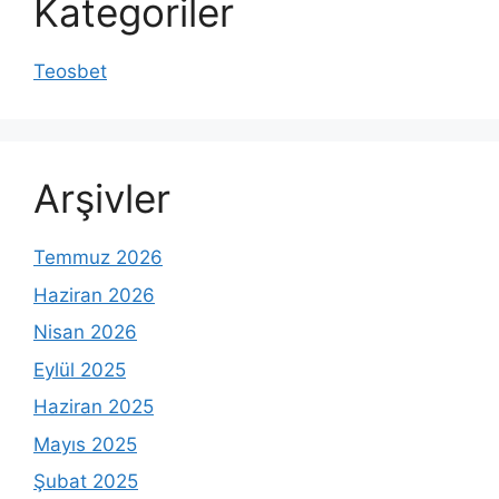
Kategoriler
Teosbet
Arşivler
Temmuz 2026
Haziran 2026
Nisan 2026
Eylül 2025
Haziran 2025
Mayıs 2025
Şubat 2025