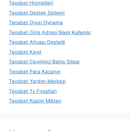
Teosbet Hizmetleri
Teosbet Destek Sistemi
Teosbet Oyun Oynama
Teosbet Giriş Adresi Nasıl Kullanılır
Teosbet Altyapı Desteği
Teosbet Kayıt
Teosbet Çevrimiçi Bahis Sitesi
Teosbet Para Kazanın
Teosbet Yardım Merkezi
Teosbet Tv Fırsatları
Teosbet Kupon Miktarı