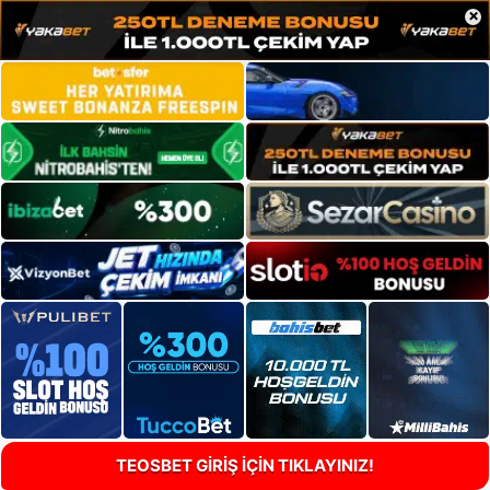
×
TEOSBET GİRİŞ İÇİN TIKLAYINIZ!