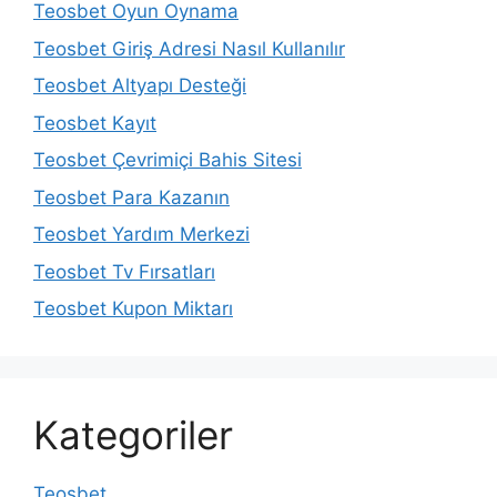
Teosbet Oyun Oynama
Teosbet Giriş Adresi Nasıl Kullanılır
Teosbet Altyapı Desteği
Teosbet Kayıt
Teosbet Çevrimiçi Bahis Sitesi
Teosbet Para Kazanın
Teosbet Yardım Merkezi
Teosbet Tv Fırsatları
Teosbet Kupon Miktarı
Kategoriler
Teosbet