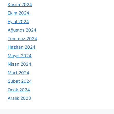
Kasım 2024
Ekim 2024
Eylül 2024
Ağustos 2024
Temmuz 2024
Haziran 2024
Mayıs 2024
Nisan 2024
Mart 2024
Şubat 2024
Ocak 2024
Aralık 2023