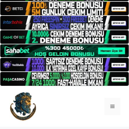
İçeriğe
atla
Menü